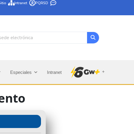
itio
Intranet
PQRSD
+
Especiales
Intranet
iento