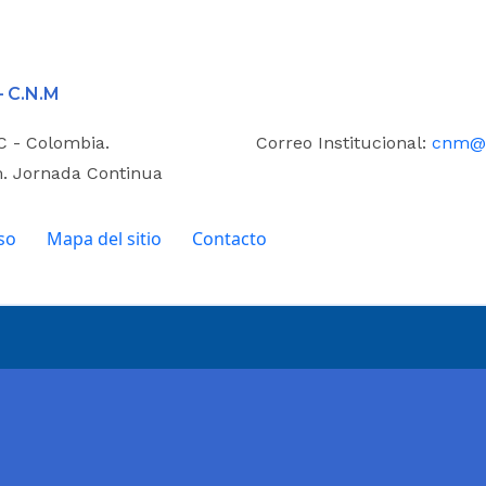
– C.N.M
.C - Colombia.
Correo Institucional:
cnm@i
m. Jornada Continua
so
Mapa del sitio
Contacto
de Colombia