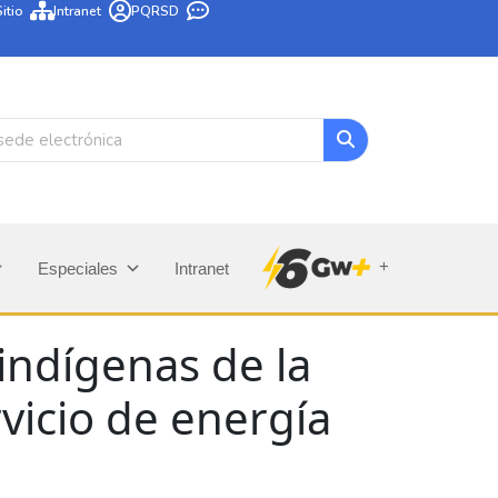
itio
Intranet
PQRSD
+
Especiales
Intranet
indígenas de la
rvicio de energía