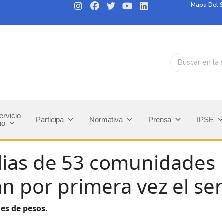
Mapa Del S
ervicio
Participa
Normativa
Prensa
IPSE
no
lias de 53 comunidades 
án por primera vez el se
es de pesos.