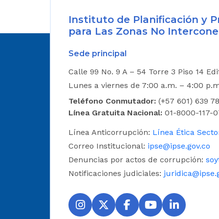
Instituto de Planificación y
para Las Zonas No Intercone
Sede principal
Calle 99 No. 9 A – 54 Torre 3 Piso 14 Ed
Lunes a viernes de 7:00 a.m. – 4:00 p.
Teléfono Conmutador:
(+57 601) 639 78
Línea Gratuita Nacional:
01-8000-117-0
Línea Anticorrupción:
Línea Ética Secto
Correo Institucional:
ipse@ipse.gov.co
Denuncias por actos de corrupción:
soy
Notificaciones judiciales:
juridica@ipse.