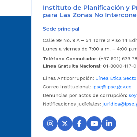
Instituto de Planificación y
para Las Zonas No Intercone
Sede principal
Calle 99 No. 9 A – 54 Torre 3 Piso 14 Ed
Lunes a viernes de 7:00 a.m. – 4:00 p.
Teléfono Conmutador:
(+57 601) 639 78
Línea Gratuita Nacional:
01-8000-117-0
Línea Anticorrupción:
Línea Ética Secto
Correo Institucional:
ipse@ipse.gov.co
Denuncias por actos de corrupción:
soy
Notificaciones judiciales:
juridica@ipse.