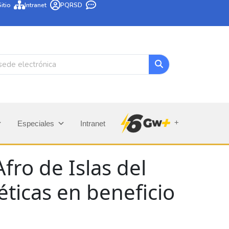
itio
Intranet
PQRSD
+
Especiales
Intranet
fro de Islas del
éticas en beneficio