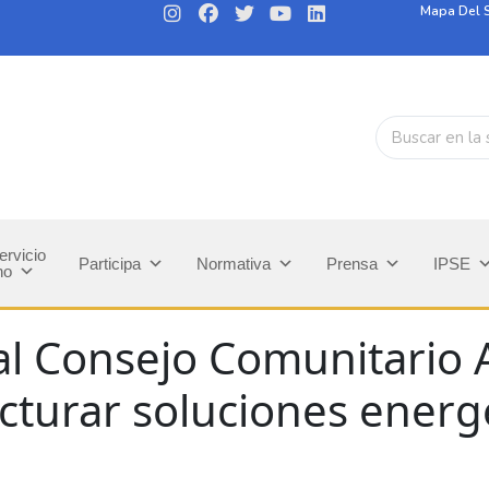
Mapa Del S
ervicio
Participa
Normativa
Prensa
IPSE
no
al Consejo Comunitario A
cturar soluciones energ