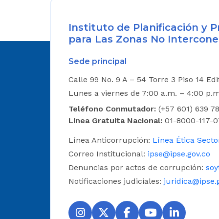
Instituto de Planificación y
para Las Zonas No Intercone
Sede principal
Calle 99 No. 9 A – 54 Torre 3 Piso 14 Ed
Lunes a viernes de 7:00 a.m. – 4:00 p.
Teléfono Conmutador:
(+57 601) 639 78
Línea Gratuita Nacional:
01-8000-117-0
Línea Anticorrupción:
Línea Ética Secto
Correo Institucional:
ipse@ipse.gov.co
Denuncias por actos de corrupción:
soy
Notificaciones judiciales:
juridica@ipse.