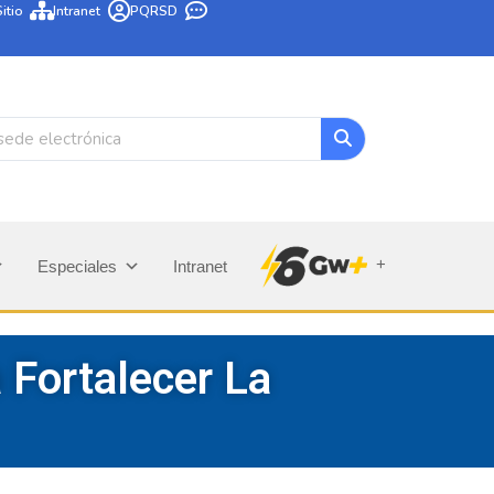
itio
Intranet
PQRSD
+
Especiales
Intranet
 Fortalecer La