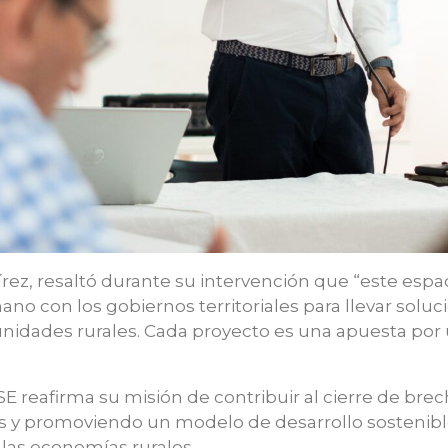
írez, resaltó durante su intervención que “este es
no con los gobiernos territoriales para llevar solu
nidades rurales. Cada proyecto es una apuesta por 
PSE reafirma su misión de contribuir al cierre de bre
s y promoviendo un modelo de desarrollo sostenible
las economías rurales.