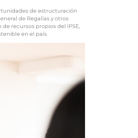
ortunidades de estructuración
General de Regalías y otros
n de recursos propios del IPSE,
enible en el país.