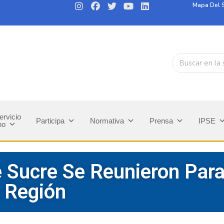
Mapa Del S
ervicio
Participa
Normativa
Prensa
IPSE
no
e Sucre Se Reunieron Para
a Región