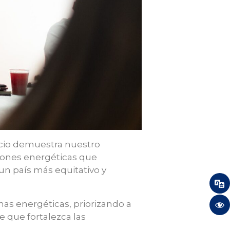
pacio demuestra nuestro
ciones energéticas que
un país más equitativo y
chas energéticas, priorizando a
 que fortalezca las