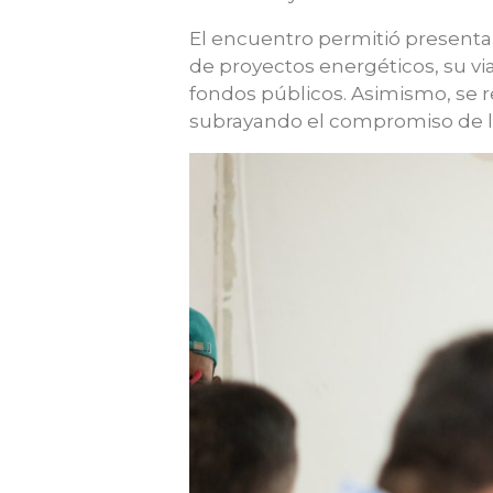
El encuentro permitió presentar
de proyectos energéticos, su via
fondos públicos. Asimismo, se re
subrayando el compromiso de la e