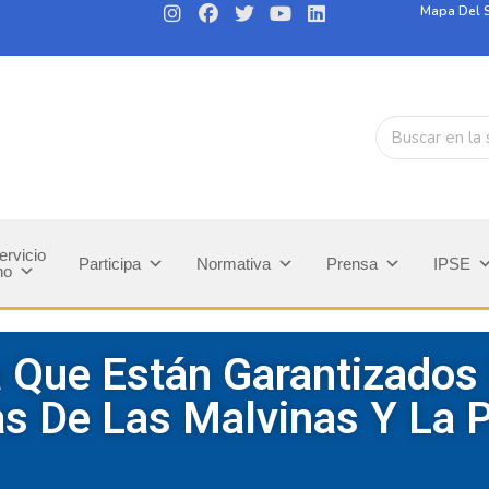
Mapa Del S
ervicio
Participa
Normativa
Prensa
IPSE
no
a Que Están Garantizados
s De Las Malvinas Y La P