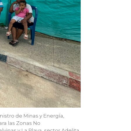
istro de Minas y Energía,
ara las Zonas No
vinas y La Playa, sector Adelita