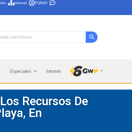
itio
Intranet
PQRSD
+
Especiales
Intranet
 Los Recursos De
laya, En