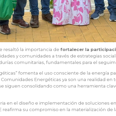
e resaltó la importancia de
fortalecer la participa
idades y comunidades a través de estrategias social
durías comunitarias, fundamentales para el seguimie
rgéticas” fomenta el uso consciente de la energía 
 Comunidades Energéticas ya son una realidad en t
 y se siguen consolidando como una herramienta clav
ria en el diseño e implementación de soluciones en
SE reafirma su compromiso en la materialización de l