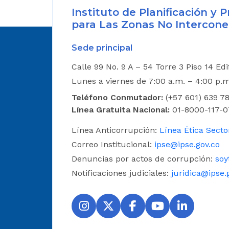
Instituto de Planificación y
para Las Zonas No Intercone
Sede principal
Calle 99 No. 9 A – 54 Torre 3 Piso 14 Ed
Lunes a viernes de 7:00 a.m. – 4:00 p.
Teléfono Conmutador:
(+57 601) 639 78
Línea Gratuita Nacional:
01-8000-117-0
Línea Anticorrupción:
Línea Ética Secto
Correo Institucional:
ipse@ipse.gov.co
Denuncias por actos de corrupción:
soy
Notificaciones judiciales:
juridica@ipse.