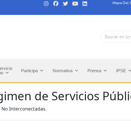
Mapa Del S
ervicio
Participa
Normativa
Prensa
IPSE
no
gimen de Servicios Públi
as No Interconectadas.