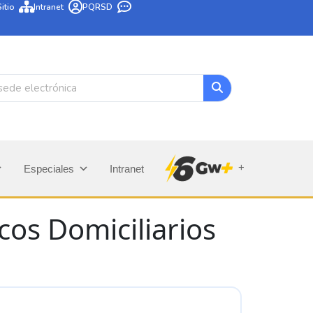
itio
Intranet
PQRSD
+
Especiales
Intranet
cos Domiciliarios