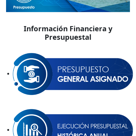
Información Financiera y
Presupuestal
P
G
A
E
P
H
a