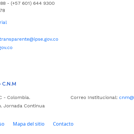
88 - (+57 601) 644 9300
78
rial
transparente@ipse.gov.co
gov.co
– C.N.M
.C - Colombia.
Correo Institucional:
cnm@i
m. Jornada Continua
so
Mapa del sitio
Contacto