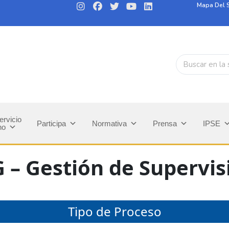
Mapa Del S
ervicio
Participa
Normativa
Prensa
IPSE
no
G – Gestión de Supervis
Tipo de Proceso