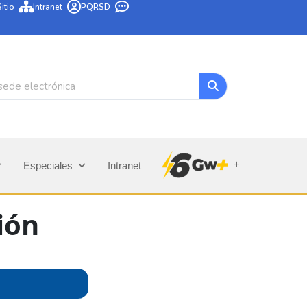
itio
Intranet
PQRSD
+
Especiales
Intranet
ión