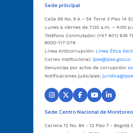
Sede principal
Calle 99 No. 9 A – 54 Torre 3 Piso 14 E
Lunes a viernes de 7:00 a.m. – 4:00 p
Teléfono Conmutador: (+57 601) 639 78
8000-117-078
Línea Anticorrupción:
Línea Ética Sect
Correo Institucional:
ipse@ipse.gov.co
Denuncias por actos de corrupción:
so
Notificaciones judiciales:
juridica@ipse
Sede Centro Nacional de Monitoreo
Carrera 12 No. 84 - 12 Piso 7 - Bogotá 