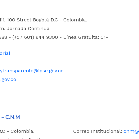
dif. 100 Street Bogotá D.C - Colombia.
.m. Jornada Continua
88 - (+57 601) 644 9300 - Línea Gratuita: 01-
orial
ytransparente@ipse.gov.co
.gov.co
 – C.N.M
D.C - Colombia.
Correo Institucional:
cnm@i