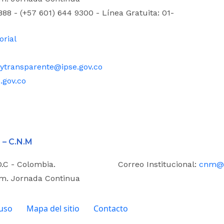
88 - (+57 601) 644 9300 - Línea Gratuita: 01-
orial
ytransparente@ipse.gov.co
.gov.co
 – C.N.M
D.C - Colombia.
Correo Institucional:
cnm@i
.m. Jornada Continua
 uso
Mapa del sitio
Contacto