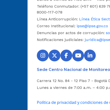
Teléfono Conmutador: (+57 601) 639 78
8000-117-078
Línea Anticorrupción:
Línea Ética Sect
Correo Institucional:
ipse@ipse.gov.co
Denuncias por actos de corrupción:
so
Notificaciones judiciales:
juridica@ipse
Sede Centro Nacional de Monitoreo
Carrera 12 No. 84 - 12 Piso 7 - Bogotá 
Lunes a viernes de 7:00 a.m. – 4:00 p
Política de privacidad y condiciones de