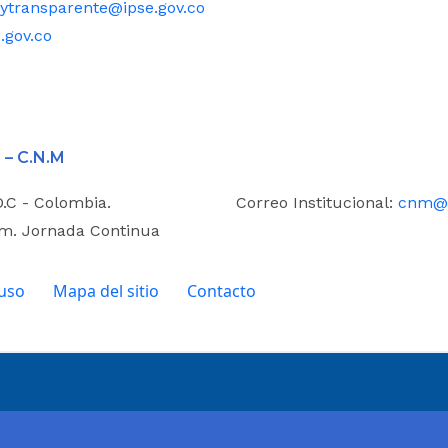
ytransparente@ipse.gov.co
.gov.co
 – C.N.M
D.C - Colombia.
Correo Institucional:
cnm@i
.m. Jornada Continua
 uso
Mapa del sitio
Contacto